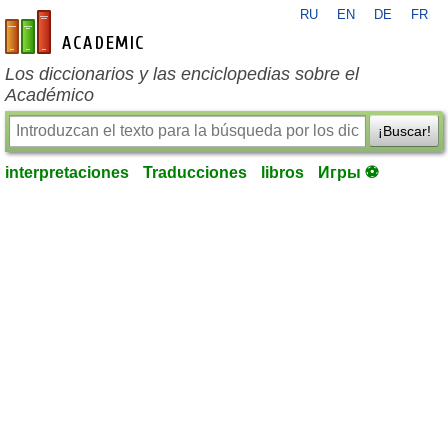
RU
EN
DE
FR
es-academic.com
Los diccionarios y las enciclopedias sobre el
Académico
¡Buscar!
interpretaciones
Traducciones
libros
Игры ⚽