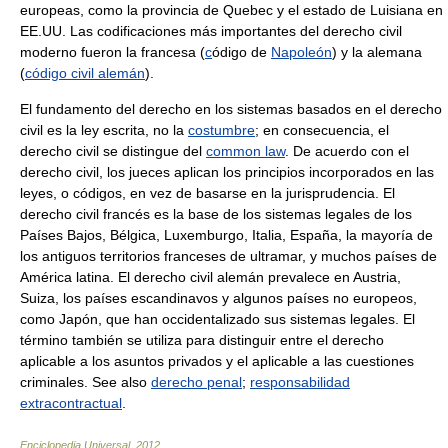
europeas, como la provincia de Quebec y el estado de Luisiana en
EE.UU. Las codificaciones más importantes del derecho civil
moderno fueron la francesa (
c
ódigo de
Napoleón
) y la alemana
(
código civil alemán
).
El fundamento del derecho en los sistemas basados en el derecho
civil es la ley escrita, no la
costumbre
; en consecuencia, el
derecho civil se distingue del
common law
. De acuerdo con el
derecho civil, los jueces aplican los principios incorporados en las
leyes, o códigos, en vez de basarse en la jurisprudencia. El
derecho civil francés es la base de los sistemas legales de los
Países Bajos, Bélgica, Luxemburgo, Italia, España, la mayoría de
los antiguos territorios franceses de ultramar, y muchos países de
América latina. El derecho civil alemán prevalece en Austria,
Suiza, los países escandinavos y algunos países no europeos,
como Japón, que han occidentalizado sus sistemas legales. El
término también se utiliza para distinguir entre el derecho
aplicable a los asuntos privados y el aplicable a las cuestiones
criminales. See also
derecho penal
;
responsabilidad
extracontractual
.
Enciclopedia Universal
.
2012
.